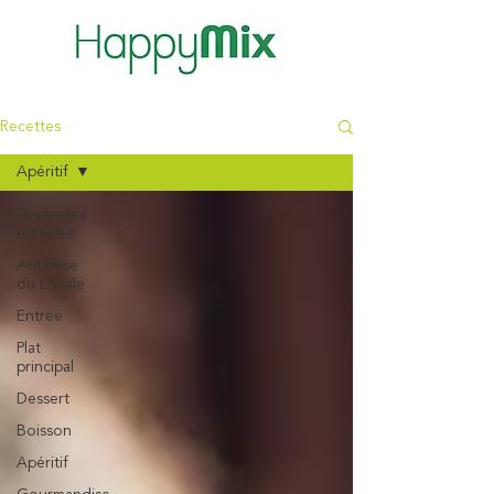
Recettes
Apéritif
Toutes les
recettes
Antillaise
ou Locale
Entrée
Plat
principal
Dessert
Boisson
Apéritif