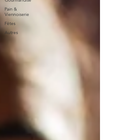
Gourmandise
Pain &
Viennoiserie
Fêtes
Autres