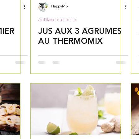
HappyMix
Antillaise ou Locale
IER
JUS AUX 3 AGRUMES
AU THERMOMIX