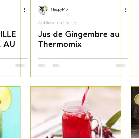
HappyMix
Antillaise ou Locale
ILLE
Jus de Gingembre au
 AU
Thermomix