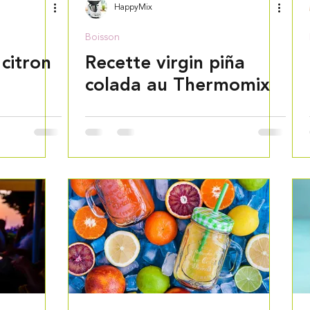
HappyMix
Boisson
 citron
Recette virgin piña
colada au Thermomix