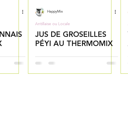
HappyMix
Antillaise ou Locale
NNAIS
JUS DE GROSEILLES
X
PÉYI AU THERMOMIX