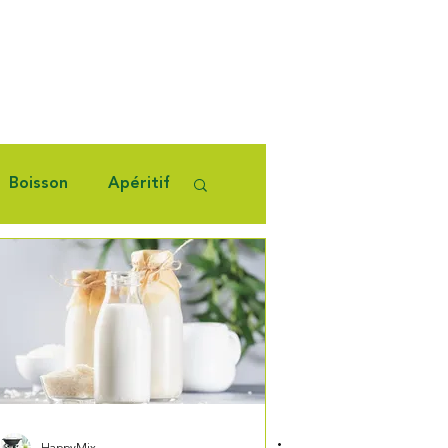
Boisson
Apéritif