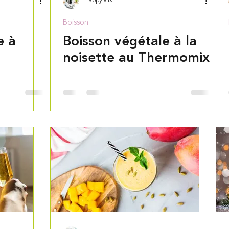
HappyMix
Boisson
e à
Boisson végétale à la
noisette au Thermomix