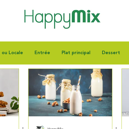
e ou Locale
Entrée
Plat principal
Dessert
nnoiserie
Fêtes
Autres