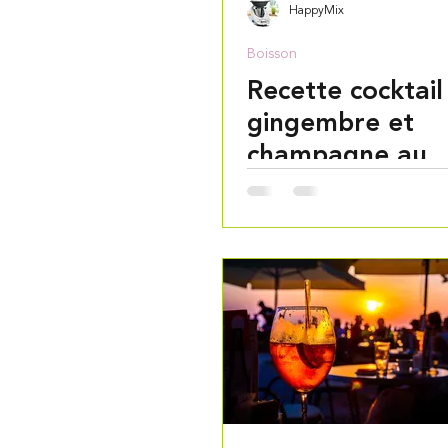
HappyMix
Boisson
Recette cocktail
gingembre et
champagne au
Thermomix