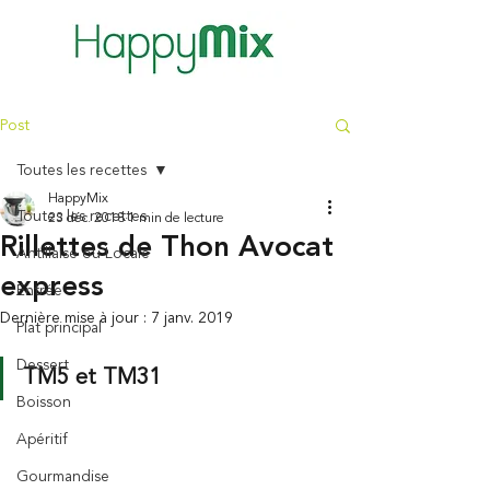
Post
Toutes les recettes
HappyMix
Toutes les recettes
23 déc. 2018
1 min de lecture
Rillettes de Thon Avocat
Antillaise ou Locale
express
Entrée
Dernière mise à jour :
7 janv. 2019
Plat principal
Dessert
TM5 et TM31
Boisson
Apéritif
Gourmandise