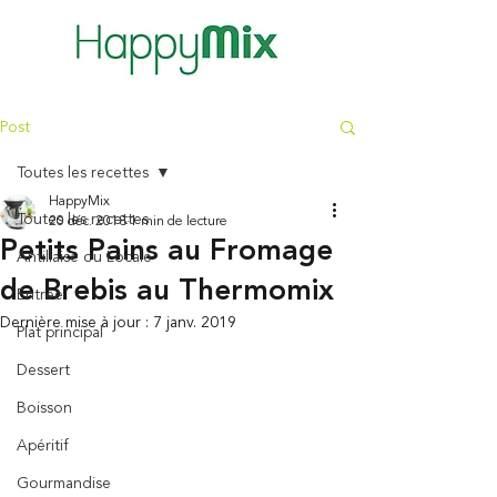
Post
Toutes les recettes
HappyMix
Toutes les recettes
20 déc. 2018
1 min de lecture
Petits Pains au Fromage
Antillaise ou Locale
de Brebis au Thermomix
Entrée
Dernière mise à jour :
7 janv. 2019
Plat principal
Dessert
Boisson
Apéritif
Gourmandise