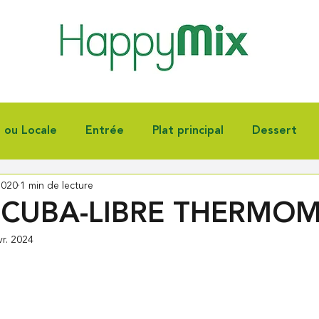
e ou Locale
Entrée
Plat principal
Dessert
2020
1 min de lecture
nnoiserie
Fêtes
Autres
 CUBA-LIBRE THERMOM
vr. 2024