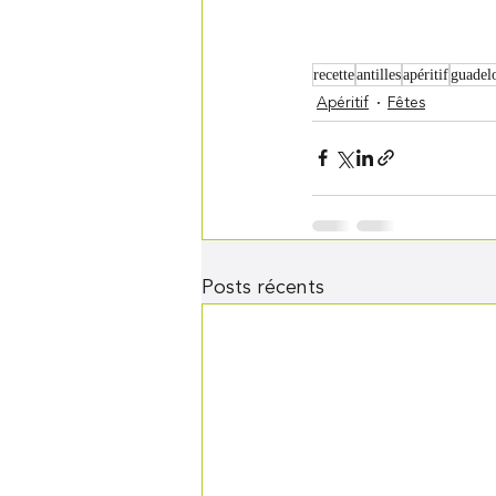
recette
antilles
apéritif
guadel
Apéritif
Fêtes
Posts récents