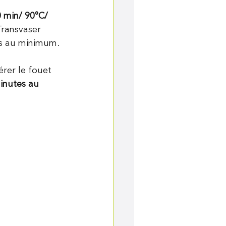
 min/ 90°C/ 
Transvaser 
es au minimum.
sérer le fouet 
inutes au 