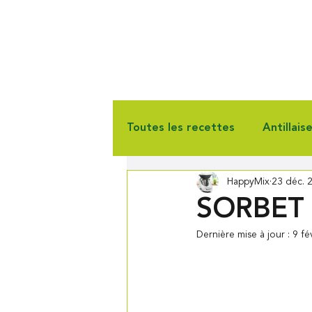
Toutes les recettes
Antillais
HappyMix
23 déc. 
Gourmandise
Pain & Vie
SORBET
Dernière mise à jour :
9 fé