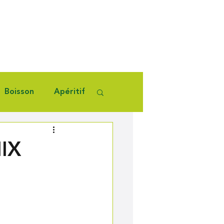
Boisson
Apéritif
IX