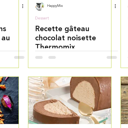
HappyMix
Dessert
ns
Recette gâteau
 au
chocolat noisette
Thermomix