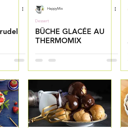
HappyMix
Dessert
trudel
BÛCHE GLACÉE AU
THERMOMIX