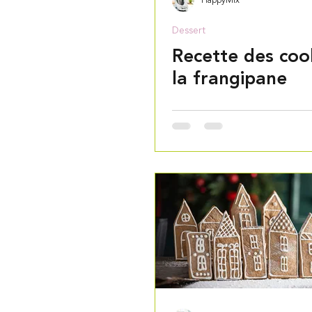
HappyMix
Dessert
Recette des coo
la frangipane