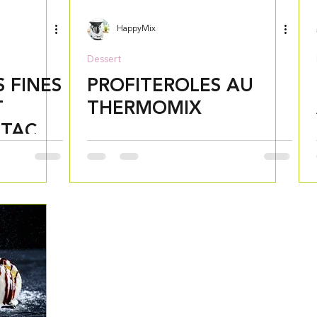
HappyMix
Dessert
S FINES
PROFITEROLES AU
T
THERMOMIX
STACHE
X