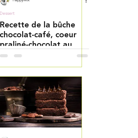
HappyMix
Dessert
Recette de la bûche
chocolat-café, coeur
praliné-chocolat au
Thermomix.