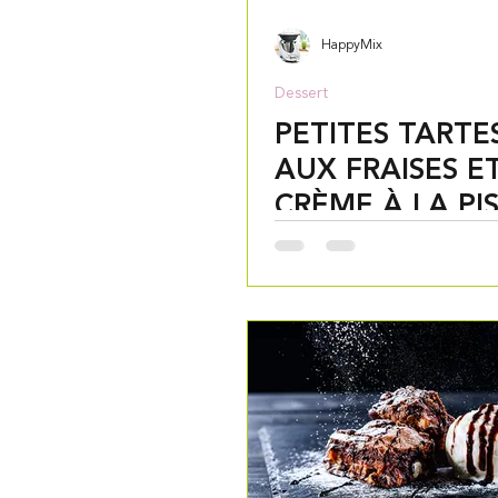
HappyMix
Dessert
PETITES TARTE
AUX FRAISES E
CRÈME À LA PI
AU THERMOMI