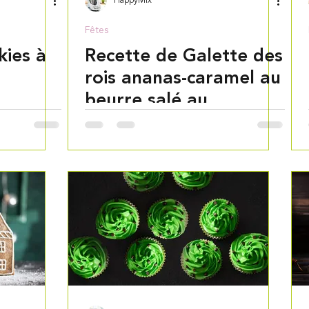
HappyMix
Fêtes
kies à
Recette de Galette des
rois ananas-caramel au
beurre salé au
Thermomix