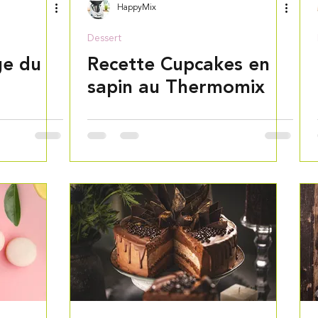
HappyMix
Dessert
ge du
Recette Cupcakes en
sapin au Thermomix