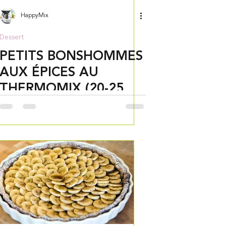
HappyMix
Dessert
PETITS BONSHOMMES
AUX ÉPICES AU
THERMOMIX (20-25
biscuits env.)