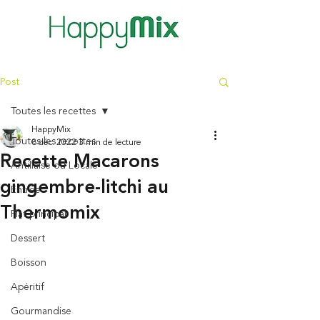
Post
Toutes les recettes
HappyMix
Toutes les recettes
8 déc. 2022
3 min de lecture
Recette Macarons
Antillaise ou Locale
gingembre-litchi au
Entrée
Thermomix
Plat principal
Dessert
Boisson
Apéritif
Gourmandise