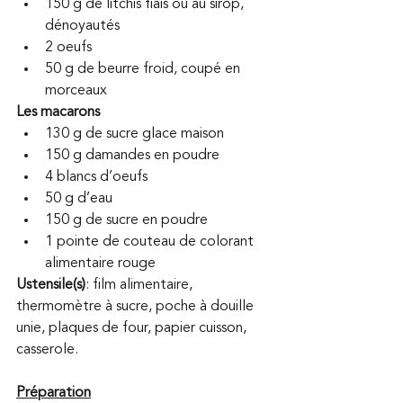
150 g de litchis fiais ou au sirop, 
dénoyautés 
2 oeufs 
50 g de beurre froid, coupé en 
morceaux 
Les macarons 
130 g de sucre glace maison 
150 g damandes en poudre 
4 blancs d’oeufs 
50 g d’eau 
150 g de sucre en poudre 
1 pointe de couteau de colorant 
alimentaire rouge
Ustensile(s)
: film alimentaire, 
thermomètre à sucre, poche à douille 
unie, plaques de four, papier cuisson, 
casserole.
Préparation