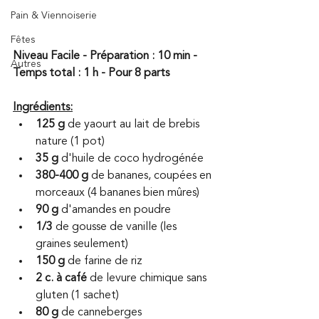
Pain & Viennoiserie
Fêtes
Niveau Facile - Préparation : 10 min - 
Autres
Temps total : 1 h - Pour 8 parts
Ingrédients:
125 g 
de yaourt au lait de brebis 
nature (1 pot)
35 g
 d'huile de coco hydrogénée
380-400 g 
de bananes, coupées en 
morceaux (4 bananes bien mûres)
90 g
 d'amandes en poudre 
1/3 
de gousse de vanille (les 
graines seulement)
150 g
 de farine de riz 
2 c. à café
 de levure chimique sans 
gluten (1 sachet)
80 g
 de canneberges 