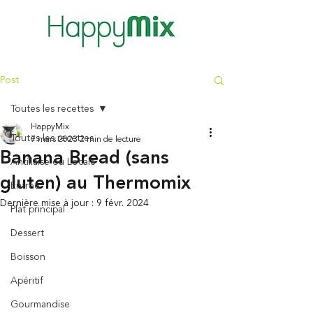
Post
Toutes les recettes
HappyMix
Toutes les recettes
7 mars 2023
2 min de lecture
Banana Bread (sans
Antillaise ou Locale
gluten) au Thermomix
Entrée
Dernière mise à jour :
9 févr. 2024
Plat principal
Dessert
Boisson
Apéritif
Gourmandise