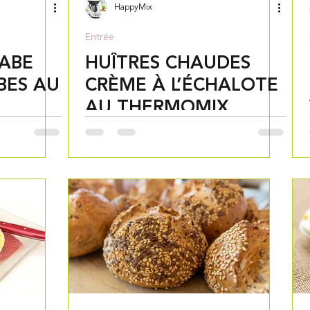
HappyMix
Entrée
RABE
HUÎTRES CHAUDES
BES AU
CRÈME À L’ÉCHALOTE
AU THERMOMIX