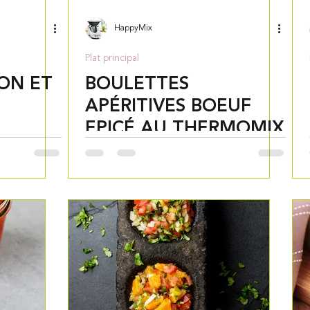
HappyMix
Plat principal
ON ET
BOULETTES
APÉRITIVES BOEUF
EPICÉ AU THERMOMIX