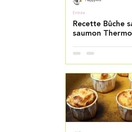
HappyMix
Entrée
Recette Bûche s
saumon Thermo