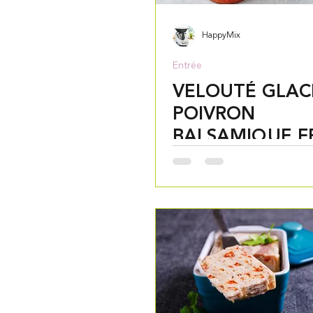
HappyMix
Entrée
VELOUTÉ GLAC
POIVRON
BALSAMIQUE F
THERMOMIX