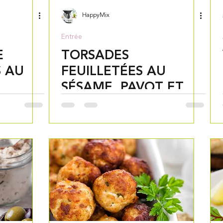
HappyMix
Entrée
E
TORSADES
S AU
FEUILLETÉES AU
SÉSAME, PAVOT ET
FENOUIL AU
THERMOMIX