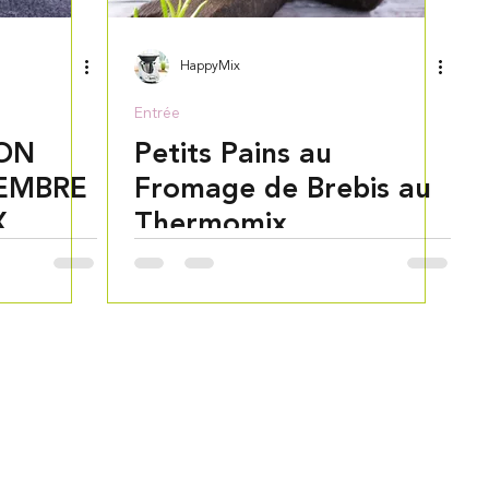
HappyMix
Entrée
ON
Petits Pains au
EMBRE
Fromage de Brebis au
X
Thermomix