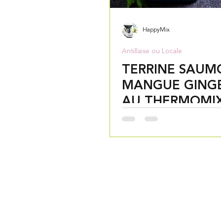
HappyMix
Antillaise ou Locale
TERRINE SAUM
MANGUE GING
AU THERMOMI