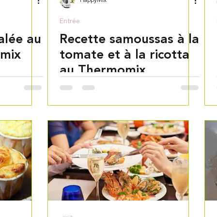
HappyMix
Entrée
alée au
Recette samoussas à la
mix
tomate et à la ricotta
au Thermomix