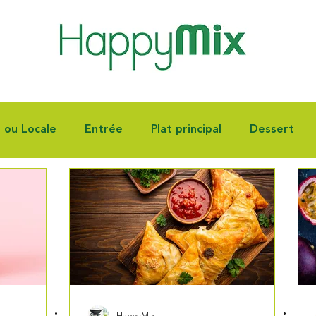
e ou Locale
Entrée
Plat principal
Dessert
nnoiserie
Fêtes
Autres