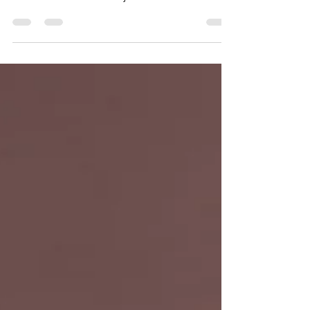
8 parts - 20 min - Thermomix TM5
INGRÉDIENTS LE BISCUIT ROULÉ
EXPRESS - 4 oeufs - 2 jaunes d’oeufs - 110 g
de sucre en poudre - 120 g de...