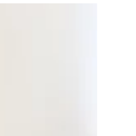
INGRÉDIENTS - 80 g de comté, coupé en
morceaux - 15 g de beurre, pour les moules -
3 oeufs - 180 g de...