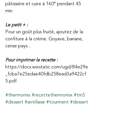
pâtissière et cuire à 160° pendant 45 
min.
Le petit + :
Pour un goût plus fruité, ajoutez de la 
confiture à la crème. Goyave, banane, 
cerise pays...
Pour imprimer la recette :
https://docs.wixstatic.com/ugd/84e29e
_fcba7e25edae40fdb258ead3a9422cf
5.pdf
#thermomix
#recettethermomix
#tm5
#dessert
#antillaise
#tourment
#dessert