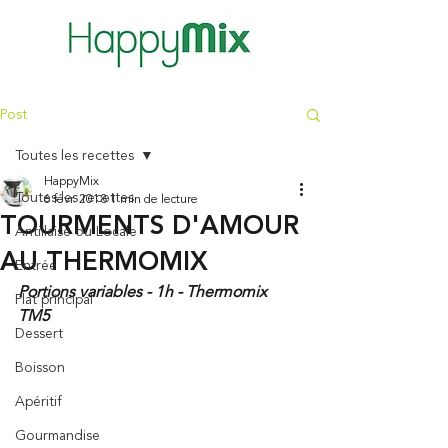
Post
Toutes les recettes
HappyMix
Toutes les recettes
6 févr. 2018
1 min de lecture
TOURMENTS D'AMOUR
Antillaise ou Locale
AU THERMOMIX
Entrée
Portions variables - 1h - Thermomix 
Plat principal
TM5
Dessert
Boisson
Apéritif
Gourmandise