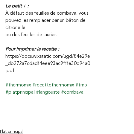
Le petit + : 
À défaut des feuilles de combava, vous 
pouvez les remplacer par un bâton de 
citronelle 
ou des feuilles de laurier.
Pour imprimer la recette :
https://docs.wixstatic.com/ugd/84e29e
_db272a7cdadf4eee93ac9fffe30b94a0
.pdf
#thermomix
#recettethermomix
#tm5
#platprincipal
#langouste
#combava
Plat principal