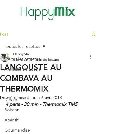
Post
Toutes les recettes
HappyMix
Toutes les recettes
6 févr. 2018
1 min de lecture
LANGOUSTE AU
Antillaise ou Locale
COMBAVA AU
Entrée
THERMOMIX
Plat principal
Dernière mise à jour :
6 avr. 2018
Dessert
4 parts - 30 min - Thermomix TM5
Boisson
Apéritif
Gourmandise