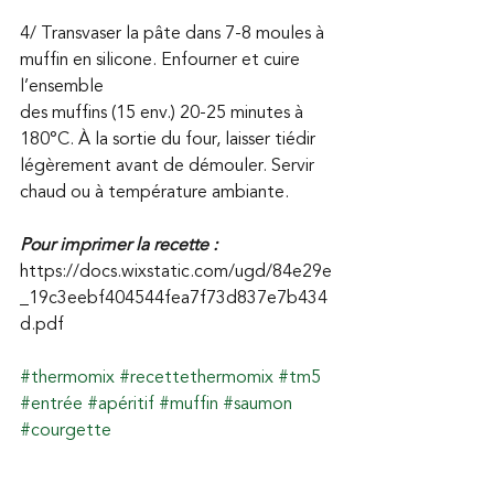
4/ Transvaser la pâte dans 7-8 moules à 
muffin en silicone. Enfourner et cuire 
l’ensemble 
des muffins (15 env.) 20-25 minutes à 
180°C. À la sortie du four, laisser tiédir 
légèrement avant de démouler. Servir 
chaud ou à température ambiante.
Pour imprimer la recette :
https://docs.wixstatic.com/ugd/84e29e
_19c3eebf404544fea7f73d837e7b434
d.pdf
#thermomix
#recettethermomix
#tm5
#entrée
#apéritif
#muffin
#saumon
#courgette