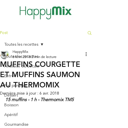
Post
Toutes les recettes
HappyMix
Toutes les recettes
6 févr. 2018
2 min de lecture
MUFFINS COURGETTE
Antillaise ou Locale
ET MUFFINS SAUMON
Entrée
AU THERMOMIX
Plat principal
Dernière mise à jour :
6 avr. 2018
Dessert
15 muffins - 1 h - Thermomix TM5 
Boisson
Apéritif
Gourmandise