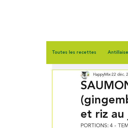
Toutes les recettes
Antillais
HappyMix
22 déc. 
Gourmandise
Pain & Vie
SAUMON
(gingemb
et riz au
PORTIONS: 4 - TEM