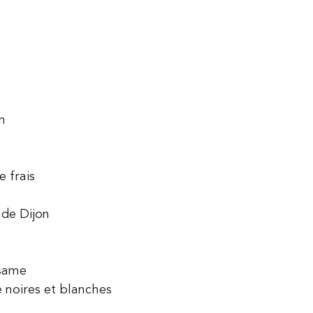
n
 frais
 de Dijon
ésame
 noires et blanches