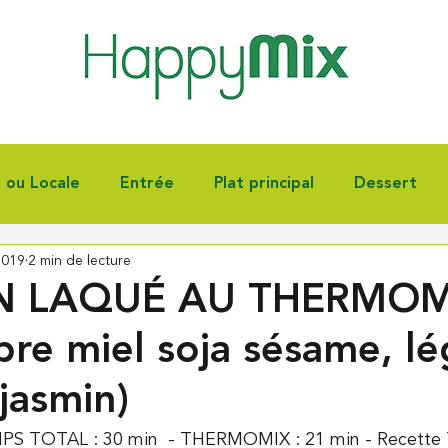
e ou Locale
Entrée
Plat principal
Dessert
2019
2 min de lecture
nnoiserie
Fêtes
Autres
 LAQUÉ AU THERMOM
re miel soja sésame, l
 jasmin)
PS TOTAL : 30 min  - THERMOMIX : 21 min - Recett