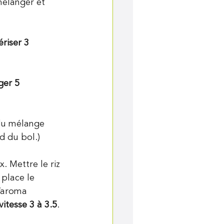
 mélanger et 
ériser 3 
er 5 
du mélange 
d du bol.)
. Mettre le riz 
 place le 
 Varoma 
tesse 3 à 3.5
.