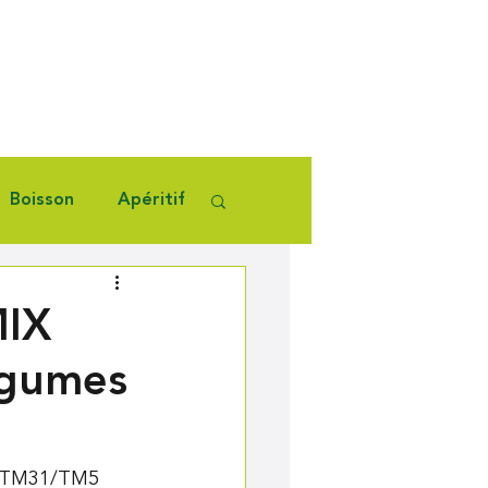
Boisson
Apéritif
IX
égumes
e TM31/TM5 