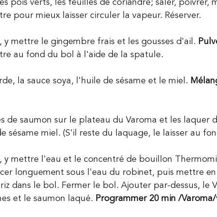
es pois verts, les feuilles de coriandre; saler, poivrer,
tre pour mieux laisser circuler la vapeur. Réserver.
, y mettre le gingembre frais et les gousses d'ail. 
Pulv
tre au fond du bol à l'aide de la spatule.
de, la sauce soya, l'huile de sésame et le miel. 
Mélang
és de saumon sur le plateau du Varoma et les laquer 
sésame miel. (S'il reste du laquage, le laisser au fon
l, y mettre l'eau et le concentré de bouillon Thermomix
incer longuement sous l'eau du robinet, puis mettre en
riz dans le bol. Fermer le bol. Ajouter par-dessus, le
es et le saumon laqué.
 Programmer 20 min /Varoma/vi