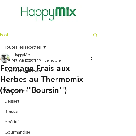
Post
Toutes les recettes
HappyMix
Toutes les recettes
19 avr. 2020
1 min de lecture
Fromage Frais aux
Antillaise ou Locale
Herbes au Thermomix
Entrée
(façon ''Boursin'')
Plat principal
Dessert
Boisson
Apéritif
Gourmandise