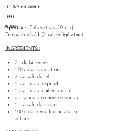
Pain & Viennoiserie
Fêtes
Autres
8 
portions 
| Préparation : 30 min 
| 
Temps total : 3 h (2 h au 
réfrigérateur)
INGRÉDIENTS :
2 L de lait entier
120 g de jus de citrons
2 c. à café de sel
1 c. à soupe de persil
1 c. à soupe d'ail en poudre
c. à soupe d'oignons en poudre
1 c. à café de poivre
100 g de crème fraîche épaisse 
entière