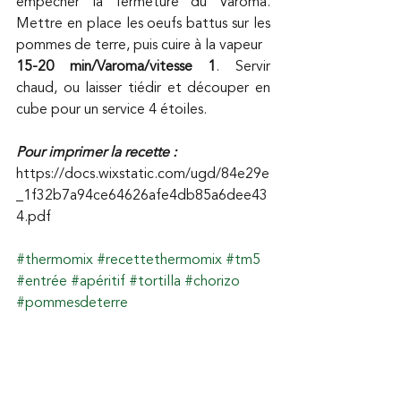
empêcher la fermeture du Varoma. 
Mettre en place les oeufs battus sur les 
pommes de terre, puis cuire à la vapeur 
15-20 min/Varoma/vitesse 1
. Servir 
chaud, ou laisser tiédir et découper en 
cube pour un service 4 étoiles.
Pour imprimer la recette :
https://docs.wixstatic.com/ugd/84e29e
_1f32b7a94ce64626afe4db85a6dee43
4.pdf
#thermomix
#recettethermomix
#tm5
#entrée
#apéritif
#tortilla
#chorizo
#pommesdeterre