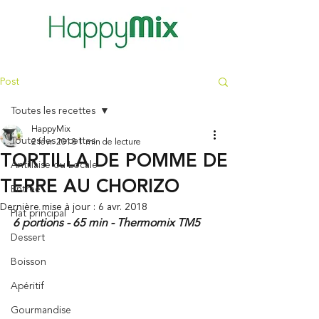
Post
Toutes les recettes
HappyMix
Toutes les recettes
2 févr. 2018
1 min de lecture
TORTILLA DE POMME DE
Antillaise ou Locale
TERRE AU CHORIZO
Entrée
Dernière mise à jour :
6 avr. 2018
Plat principal
6 portions - 65 min - Thermomix TM5
Dessert
Boisson
Apéritif
Gourmandise