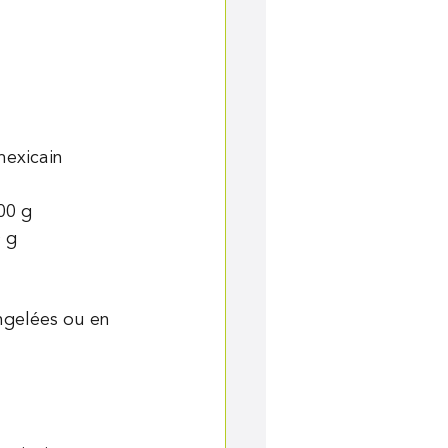
mexicain 
00 g
0 g
ngelées ou en 