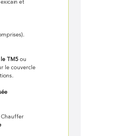
exicain et 
omprises). 
 le TM5 
ou
r le couvercle 
tions.
sée 
. Chauffer
e 