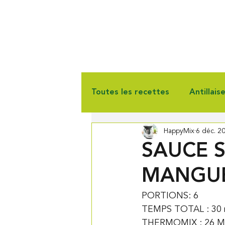
Toutes les recettes
Antillais
HappyMix
6 déc. 2
Gourmandise
Pain & Vie
SAUCE S
MANGUE
PORTIONS: 6 
TEMPS TOTAL : 30 
THERMOMIX : 26 M