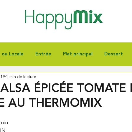
e ou Locale
Entrée
Plat principal
Dessert
019
1 min de lecture
nnoiserie
Fêtes
Autres
ALSA ÉPICÉE TOMATE 
 AU THERMOMIX
min 
IN 