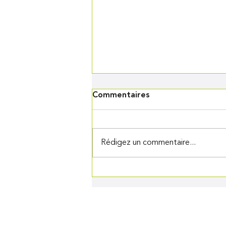
Commentaires
Rédigez un commentaire...
Recette cocktail citron
gingembre et champagne au
Thermomix