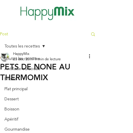
Post
Toutes les recettes
HappyMix
Toutes les recettes
23 déc. 2019
1 min de lecture
PETS DE NONE AU
Antillaise ou Locale
THERMOMIX
Entrée
Plat principal
Dessert
Boisson
Apéritif
Gourmandise