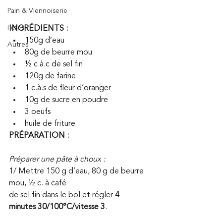
Pain & Viennoiserie
Fêtes
INGRÉDIENTS :
150g d’eau
Autres
80g de beurre mou
½ c.à.c de sel fin
120g de farine
1 c.à.s de fleur d’oranger
10g de sucre en poudre
3 oeufs
huile de friture
PRÉPARATION :
Préparer une pâte à choux : 
1/ Mettre 150 g d’eau, 80 g de beurre 
mou, 1⁄2 c. à café
de sel fin dans le bol et régler
 4 
minutes 30/100°C/vitesse 3
.