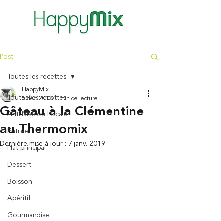
Post
Toutes les recettes
HappyMix
Toutes les recettes
5 déc. 2018
1 min de lecture
Gâteau à la Clémentine
Antillaise ou Locale
au Thermomix
Entrée
Dernière mise à jour :
7 janv. 2019
Plat principal
Dessert
Boisson
Apéritif
Gourmandise