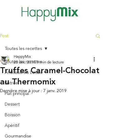
Post
Toutes les recettes
HappyMix
Toutes les recettes
20 déc. 2018
1 min de lecture
Truffes Caramel-Chocolat
Antillaise ou Locale
au Thermomix
Entrée
Dernière mise à jour :
7 janv. 2019
Plat principal
Dessert
Boisson
Apéritif
Gourmandise