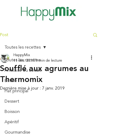
Post
Toutes les recettes
HappyMix
Toutes les recettes
11 déc. 2018
1 min de lecture
Soufflé aux agrumes au
Antillaise ou Locale
Thermomix
Entrée
Dernière mise à jour :
7 janv. 2019
Plat principal
Dessert
Boisson
Apéritif
Gourmandise