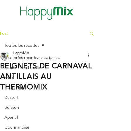
Post
Toutes les recettes
HappyMix
Toutes les recettes
19 févr. 2020
1 min de lecture
BEIGNETS DE CARNAVAL
Antillaise ou Locale
ANTILLAIS AU
Entrée
THERMOMIX
Plat principal
Dessert
Boisson
Apéritif
Gourmandise