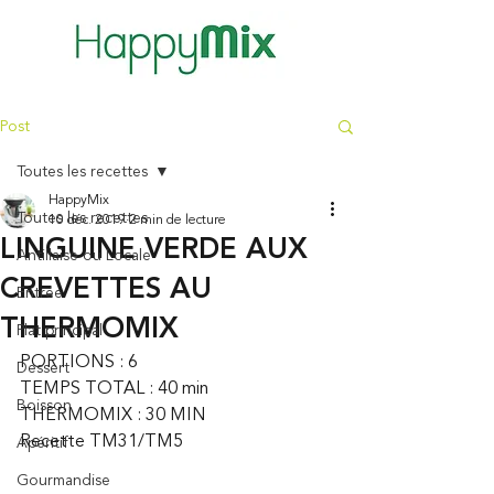
Post
Toutes les recettes
HappyMix
Toutes les recettes
10 déc. 2019
2 min de lecture
LINGUINE VERDE AUX
Antillaise ou Locale
CREVETTES AU
Entrée
THERMOMIX
Plat principal
PORTIONS : 6 
Dessert
TEMPS TOTAL : 40 min 
Boisson
THERMOMIX : 30 MIN 
Recette TM31/TM5  
Apéritif
Gourmandise