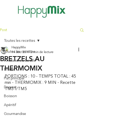
Post
Toutes les recettes
HappyMix
Toutes les recettes
14 déc. 2019
2 min de lecture
BRETZELS AU
Antillaise ou Locale
THERMOMIX
Entrée
PORTIONS : 10 - TEMPS TOTAL : 45 
Plat principal
min - THERMOMIX : 9 MIN - Recette 
Dessert
TM31/TM5 
Boisson
Apéritif
Gourmandise