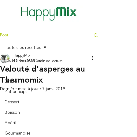
Post
Toutes les recettes
HappyMix
Toutes les recettes
12 déc. 2018
1 min de lecture
Velouté d'asperges au
Antillaise ou Locale
Thermomix
Entrée
Dernière mise à jour :
7 janv. 2019
Plat principal
Dessert
Boisson
Apéritif
Gourmandise