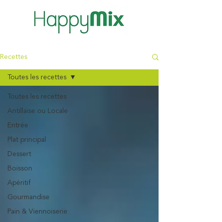
Recettes
Toutes les recettes
Toutes les recettes
Antillaise ou Locale
Entrée
Plat principal
Dessert
Boisson
Apéritif
Gourmandise
Pain & Viennoiserie