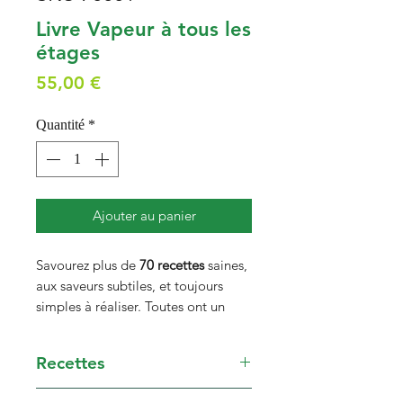
Livre Vapeur à tous les
étages
Prix
55,00 €
Quantité
*
Ajouter au panier
Savourez plus de
70 recettes
saines,
aux saveurs subtiles, et toujours
simples à réaliser. Toutes ont un
point commun : l'utilisation du
Varoma.
Recettes
En cuisinant simultanément sur
MENUS