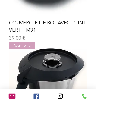
COUVERCLE DE BOL AVEC JOINT
VERT TM31
Prix
39,00 €
Pour le TM31
BOL COMPLET TM31 AVEC