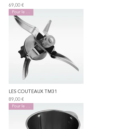
Prix
69,00 €
Pour le TM31
LES COUTEAUX TM31
Prix
89,00 €
Pour le TM31