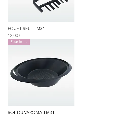
FOUET SEUL TM31
Prix
12,00 €
Pour le TM31
BOL DU VAROMA TM31