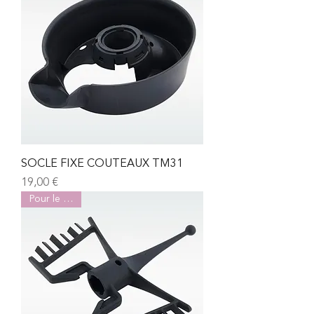
SOCLE FIXE COUTEAUX TM31
Prix
19,00 €
Pour le TM31