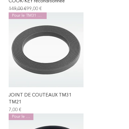
COOK-KEY reconditionnée
Prix original
Prix promotionnel
149,00 €
99,00 €
Pour le TM31 et TM21
JOINT DE COUTEAUX TM31
TM21
Prix
7,00 €
Pour le TM31