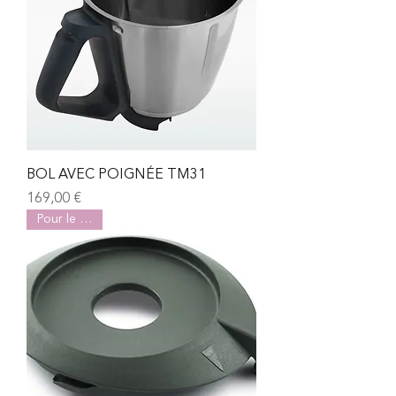
BOL AVEC POIGNÉE TM31
Prix
169,00 €
Pour le TM31