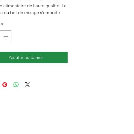
e alimentaire de haute qualité. Le
le du bol de mixage s'emboîte
poignée du bol avec un déclic.
*
du joint de couvercle vert, il se
 vous observiez une résistance à
eture de votre Thermomix. C’est
 Nous vous conseillons de laver
Ajouter au panier
int à l’eau chaude savonneuse ou
vaisselle. Au fur et à mesure de
sation le joint s’assouplira et la
ce diminuera.