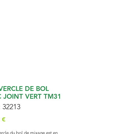
VERCLE DE BOL
 JOINT VERT TM31
: 32213
Prix
 €
ercle du bol de mixage est en