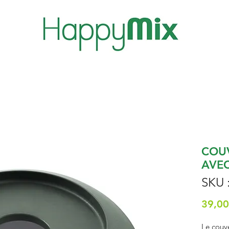
COU
AVEC
SKU 
39,00
Le couv