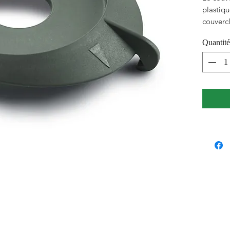
plastiqu
couverc
dans la 
Quantité
Du fait 
peut que
la ferm
normal.
votre jo
au lave-
son utili
résistan