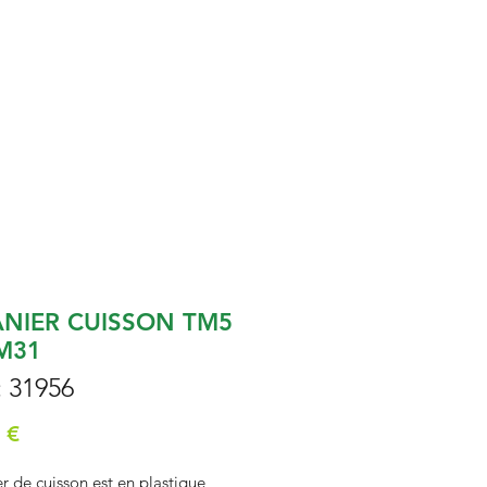
ANIER CUISSON TM5
M31
: 31956
Prix
 €
r de cuisson est en plastique