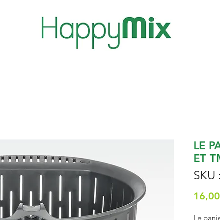
LE P
ET T
SKU 
16,00
Le panie