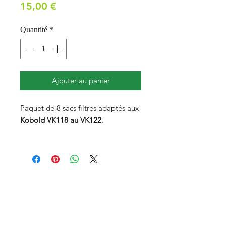
Prix
15,00 €
Quantité
*
Ajouter au panier
Paquet de 8 sacs filtres adaptés aux
Kobold VK118 au VK122
.
Capacité :
5 L
Compatibilité :
VK118-122
Quantité :
8 sacs filtres
Conseil HappyMix :
Vous pouvez ajouter sur le sac filtre
une pastille parfumée Dovina pour
diffuser une odeur de frais (non