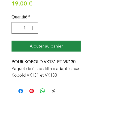
Prix
19,00 €
Quantité
*
Ajouter au panier
POUR KOBOLD VK131 ET VK130
Paquet de 6 sacs filtres adaptés aux
Kobold VK131 et VK130
DÉTAILS PRODUIT
Capacité :
2,5 L
Compatibilité :
VK131 - VK130
Quantité :
6 sacs filtres
Conseil d'HappyMix :
Vous pouvez ajouter sur le sac filtre
une pastille parfumée Dovina pour