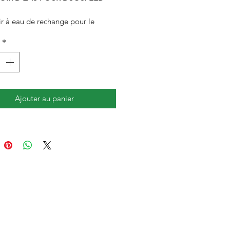
ir à eau de rechange pour le
l est hermétique .
*
Ajouter au panier