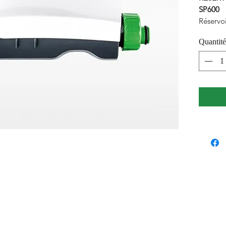
SP600
Réservo
SP600. I
Quantité