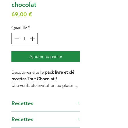
chocolat
Prix
69,00 €
Quantité
*
Ajouter au panier
Découvrez vite le
pack livre et clé
recettes
Tout Chocolat
!
Une véritable invitation au plaisir...,
Noir, blanc ou au lait, croquant,
craquant ou fondant, plongez dans
Recettes
la magie du chocolat !
DESSERTS ET BISCUITS
Jolies mignardises, mousses,
Recettes
DU QUOTIDIEN
gâteaux et biscuits du quotidien, ou