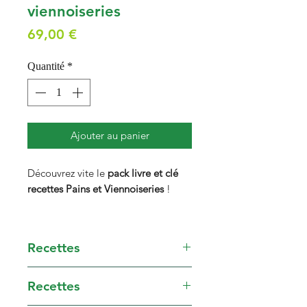
viennoiseries
Prix
69,00 €
Quantité
*
Ajouter au panier
Découvrez vite le
pack livre et clé
recettes
Pains et Viennoiseries
!
Grâce à ce pack dédié aux pains et
viennoiseries, apprenez les secrets,
Recettes
astuces et tours de main des maîtres
boulangers.
PAINS TRADITIONNELS
Recettes
ET INCONTOURNABLES
En associant le livre à sa clé