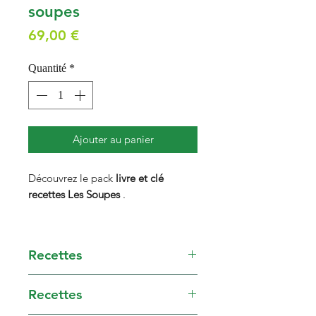
soupes
Prix
69,00 €
Quantité
*
Ajouter au panier
Découvrez le pack
livre et clé
recettes
Les Soupes
.
Savoureuses, quotidiennes ou
originales, variées et équilibrées,
Recettes
elles sont préparées facilement
grâce au TM5 … pour le plus grand
SOUPES DE LEGUMES
bonheur de tous.
Recettes
Potage aux poireaux