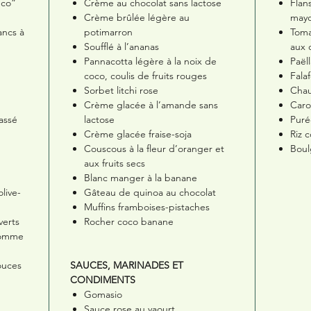
nco”
Crème au chocolat sans lactose
Flan
Crème brûlée légère au
mayo
ancs à
potimarron
Toma
Soufflé à l’ananas
aux o
Pannacotta légère à la noix de
Paël
coco, coulis de fruits rouges
Falaf
Sorbet litchi rose
Chau
Crème glacée à l’amande sans
Caro
cassé
lactose
Puré
Crème glacée fraise-soja
Riz 
Couscous à la fleur d’oranger et
Boul
aux fruits secs
Blanc manger à la banane
live-
Gâteau de quinoa au chocolat
Muffins framboises-pistaches
verts
Rocher coco banane
-pomme
ouces
SAUCES, MARINADES ET
CONDIMENTS
Gomasio
Sauce rose au yaourt