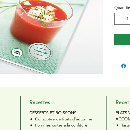
profitan
Quantité
équilib
Adoptez 
nutritio
santé et
être.
Recettes
Recet
DESSERTS ET BOISSONS
PLATS 
Compotée de fruits d’automne
ACCO
Pommes cuites à la confiture
Tart