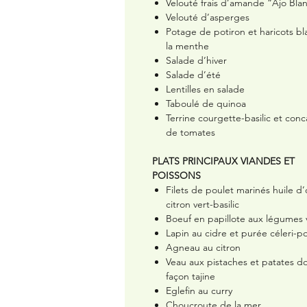
Velouté frais d’amande “Ajo Bla
Velouté d’asperges
Potage de potiron et haricots bl
la menthe
Salade d’hiver
Salade d’été
Lentilles en salade
Taboulé de quinoa
Terrine courgette-basilic et con
de tomates
PLATS PRINCIPAUX VIANDES ET
POISSONS
Filets de poulet marinés huile d’o
citron vert-basilic
Boeuf en papillote aux légumes 
Lapin au cidre et purée céleri
Agneau au citron
Veau aux pistaches et patates d
façon tajine
Eglefin au curry
Choucroute de la mer