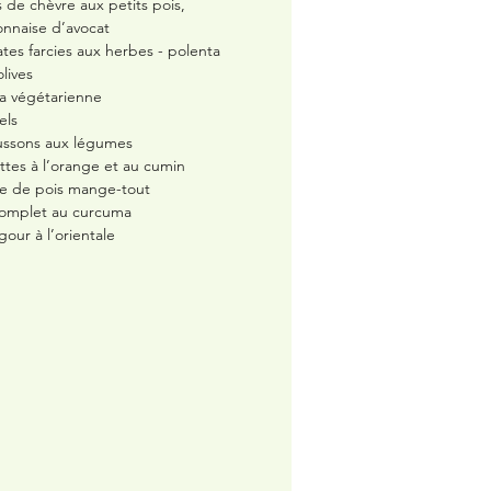
s de chèvre aux petits pois,
nnaise d’avocat
tes farcies aux herbes - polenta
lives
la végétarienne
els
ssons aux légumes
ttes à l’orange et au cumin
e de pois mange-tout
complet au curcuma
gour à l’orientale