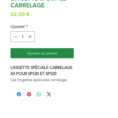
CARRELAGE
Prix
52,00 €
Quantité
*
Ajouter au panier
LINGETTE SPÉCIALE CARRELAGE
X4 POUR SP530 ET SP520
Les lingettes spéciales carrelage
sont particulièrement adaptées aux
carrelages et sols poreux (tomettes,
beton ciré,…). Existe aussi pour tous
les types de sols durs, les parquets
et le dépoussiérage à sec.