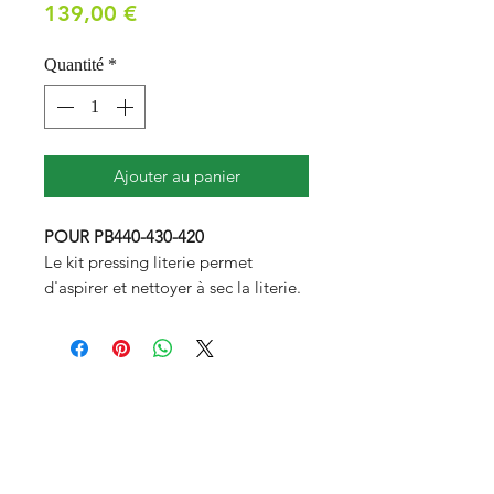
Prix
139,00 €
Quantité
*
Ajouter au panier
POUR PB440-430-420
Le kit pressing literie permet
d'aspirer et nettoyer à sec la literie.
Il réduit efficacement les saletés et
allergènes comme les poussières et
les acariens pour une literie plus
propre et saine.
Il s’utilise obligatoirement avec le
brosseur textiles et literie (non
inclus) connecté à un flexible