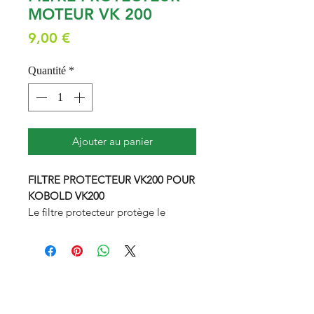
MOTEUR VK 200
Prix
9,00 €
Quantité
*
Ajouter au panier
FILTRE PROTECTEUR VK200 POUR
KOBOLD VK200
Le filtre protecteur protège le
moteur du Kobold VK200.
DÉTAILS PRODUIT
Particulièrement résistant, le filtre
de protection moteur bloque les
particules et les objets afin d'éviter