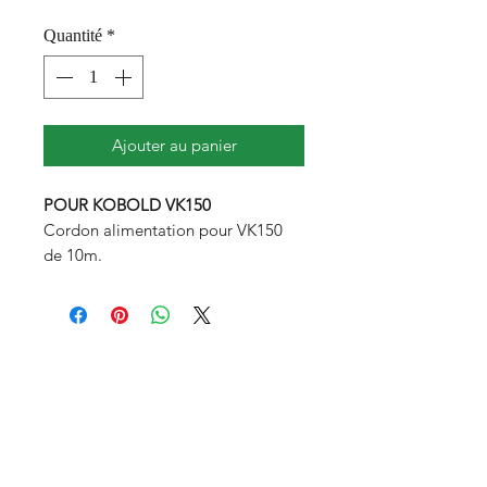
Quantité
*
Ajouter au panier
POUR KOBOLD VK150
Cordon alimentation pour VK150
de 10m.
DÉTAILS PRODUIT
Type de prise : Française
Dimensions : Longueur 10 m.
Cette grande longueur de cordon
vous permet de nettoyer en une fois
les pièces les plus grandes, sans
avoir à débrancher, puis rebrancher
l’appareil.