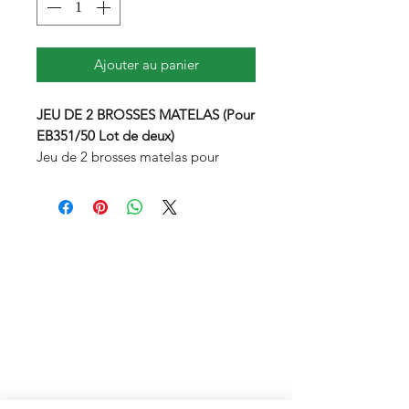
Ajouter au panier
JEU DE 2 BROSSES MATELAS (Pour
EB351/50 Lot de deux)
Jeu de 2 brosses matelas pour
brosseur électronique. Conçu pour
le nettoyage à sec de la literie.
DÉTAILS PRODUIT
Avec les brosses matelas et le
Lavenia, vous pouvez nettoyer vos
matelas en profondeur.
Voilà comment équiper votre
brosseur électronique des brosses
matelas :