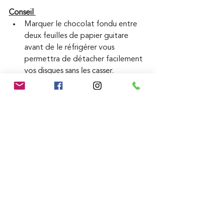
Conseil 
Marquer le chocolat fondu entre 
deux feuilles de papier guitare 
avant de le réfrigérer vous 
permettra de détacher facilement 
vos disques sans les casser.
Servez ce dessert avec un Maury.
Valeurs nutritionnelles par portion :
Pour 1 part : 2453,8 kj / 589 kcal / 
Protéines 11,5 g / Glucides 45,2 g / 
Lipides 38,8 g
recette
thermomix
dessert
chocolat
gâteau
Dessert
Gourmandise
Fêtes