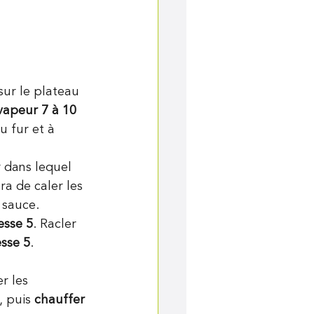
sur le plateau 
 vapeur 7 à 10 
u fur et à 
r dans lequel 
a de caler les 
a sauce.
esse 5
. Racler 
esse 5
.
r les 
, puis
 chauffer 