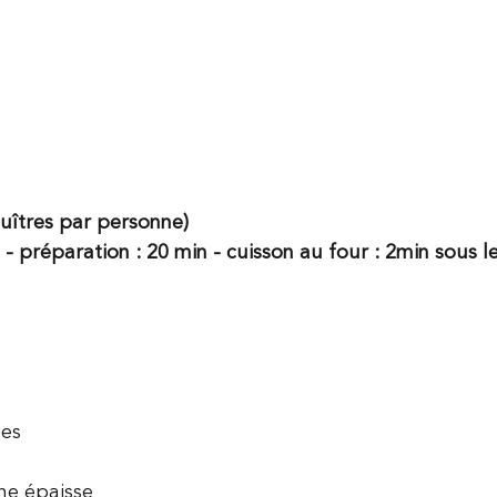
huîtres par personne)
- préparation : 20 min - cuisson au four : 2min sous le 
nes
he épaisse