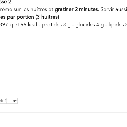
sse 2.
rème sur les huîtres et 
gratiner 2 minutes.
 Servir aussi
les par portion (3 huitres)
397 kj et 96 kcal - protides 3 g - glucides 4 g - lipides 
ritif
huitres