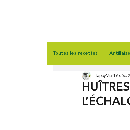
Toutes les recettes
Antillais
HappyMix
19 déc. 
Gourmandise
Pain & Vie
HUÎTRE
L’ÉCHA