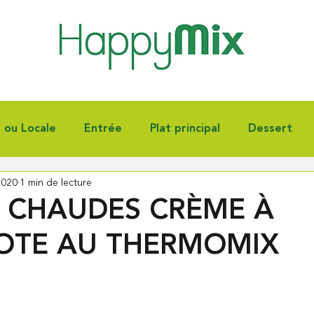
e ou Locale
Entrée
Plat principal
Dessert
2020
1 min de lecture
nnoiserie
Fêtes
Autres
S CHAUDES CRÈME À
LOTE AU THERMOMIX