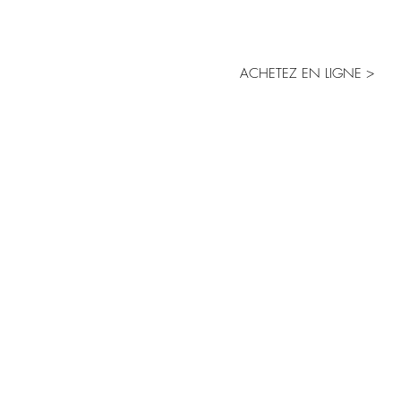
Venez découvrir
notre boutique en
lign
ACHETEZ EN LIGNE >