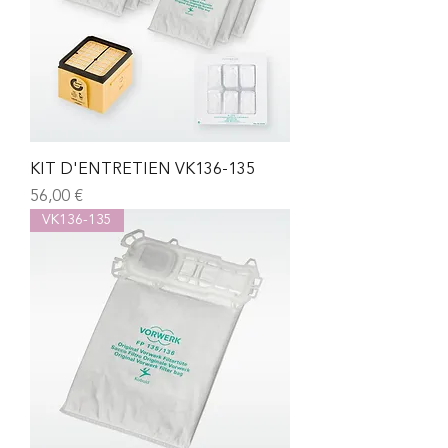
KIT D'ENTRETIEN VK136-135
Prix
56,00 €
VK136-135