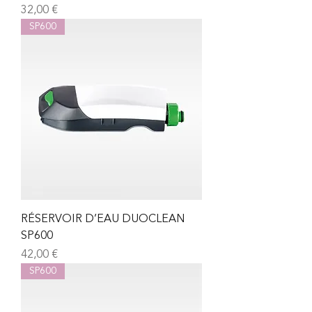
Prix
32,00 €
SP600
RÉSERVOIR D’EAU DUOCLEAN
SP600
Prix
42,00 €
SP600