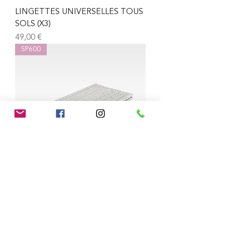
LINGETTES UNIVERSELLES TOUS
SOLS (X3)
Prix
49,00 €
SP600
LINGETTES SPÉCIALES
DÉPOUSSIÉRAGE A SEC
Prix
36,00 €